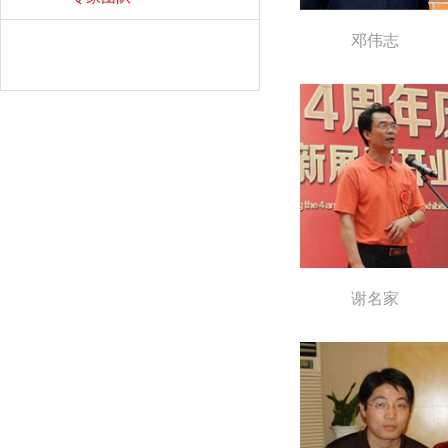
邓伟志
谢名家